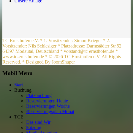
Unsere Anlage
TC Ernsthofen e.V. * 1. Vorsitzender: Simon Krieger * 2.
Vorsitzender: Nils Schlesiger * Platzadresse: Darmstädter Str.52,
64397 Modautal, Deutschland * vorstand@tc-ernsthofen.de *
www.tc-ernsthofen.de * © 2026 TC Ernsthofen e.V. All Rights
Reserved. * Designed By JoomShaper
Mobil Menu
Start
Buchung
Platzbuchung
Reservierungen Heute
Reservierungen Woche
Reservierungsplan Monat
TCE
Das sind Wir
Satzung
Mitglied werden