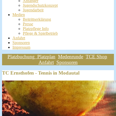
Anfänger
Jugendschutzkonzept
Jugendarbeit
Medien
Beitrittserklärung
Presse
Platzpflege Info
Pflege & Spielbetrieb
Anfahrt
Sponsoren
Impressum
Platzbuchung
Platzplan
Medenrunde
TCE Shop
Anfahrt
Sponsoren
TC Ernsthofen - Tennis in Modautal