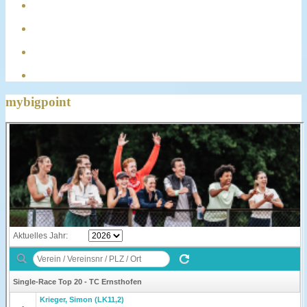
mybigpoint