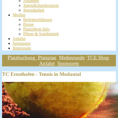
Anfänger
Jugendschutzkonzept
Jugendarbeit
Medien
Beitrittserklärung
Presse
Platzpflege Info
Pflege & Spielbetrieb
Anfahrt
Sponsoren
Impressum
Platzbuchung
Platzplan
Medenrunde
TCE Shop
Anfahrt
Sponsoren
TC Ernsthofen - Tennis in Modautal