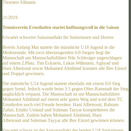
Thorsten Allmann
21/2019
Tennisverein Ernsthofen startet hoffnungsvoll in die Saison
Erwartet schwerer Saisonauftakt für Juniorinnen und Herren
Bereits Anfang Mai startete die männliche U18 Jugend in die
Medenrunde. Mit zwei überzeugenden 6:0 Siegen liegt die
Mannschaft um Mannschaftsführer Nils Schlesiger ungeschlagen
auf einem 2.Platz. Tim Eckstein, Lukas Wißmann, Aghyad und
Hani Albeirouti sowie Mohamed Almhimd konnten alle Ihre Einzel
und Doppel gewinnen.
Die männliche U14 Jugend startete ebenfalls mit einem 6:0 Sieg
gegen Semd. Jedoch wurde beim 3:3 gegen Ober-Ramstadt der Sieg
unglücklich verpasst. Die Mannschaft ist um Mannschaftsführer
Mohamed Almhimd auf einem sehr guten Weg und wird dem TC
Ernsthofen noch viel Freude bereiten. Hani Albeirouti, Bahram
Zafari, Emilio Umlauf und Suliman Tayyar komplettieren die
Mannschaft. Zudem haben Mohamed Almhimd, Hani
Albeirouti und Suleman Tayyar alle Ihre Einzel gewinnen können.
Erwartet schwer ist der Saisonauftakt der beiden U18 Juniorinnen