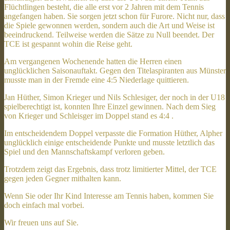
Flüchtlingen besteht, die alle erst vor 2 Jahren mit dem Tennis
angefangen haben. Sie sorgen jetzt schon für Furore. Nicht nur, dass
die Spiele gewonnen werden, sondern auch die Art und Weise ist
beeindruckend. Teilweise werden die Sätze zu Null beendet. Der
TCE ist gespannt wohin die Reise geht.
Am vergangenen Wochenende hatten die Herren einen
unglücklichen Saisonauftakt. Gegen den Titelaspiranten aus Münster
musste man in der Fremde eine 4:5 Niederlage quittieren.
Jan Hüther, Simon Krieger und Nils Schlesiger, der noch in der U18
spielberechtigt ist, konnten Ihre Einzel gewinnen. Nach dem Sieg
von Krieger und Schleisger im Doppel stand es 4:4 .
Im entscheidendem Doppel verpasste die Formation Hüther, Alpher
unglücklich einige entscheidende Punkte und musste letztlich das
Spiel und den Mannschaftskampf verloren geben.
Trotzdem zeigt das Ergebnis, dass trotz limitierter Mittel, der TCE
gegen jeden Gegner mithalten kann.
Wenn Sie oder Ihr Kind Interesse am Tennis haben, kommen Sie
doch einfach mal vorbei.
Wir freuen uns auf Sie.