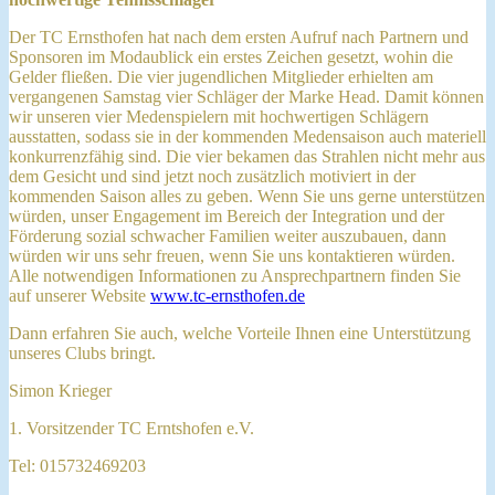
Der TC Ernsthofen hat nach dem ersten Aufruf nach Partnern und
Sponsoren im Modaublick ein erstes Zeichen gesetzt, wohin die
Gelder fließen. Die vier jugendlichen Mitglieder erhielten am
vergangenen Samstag vier Schläger der Marke Head. Damit können
wir unseren vier Medenspielern mit hochwertigen Schlägern
ausstatten, sodass sie in der kommenden Medensaison auch materiell
konkurrenzfähig sind. Die vier bekamen das Strahlen nicht mehr aus
dem Gesicht und sind jetzt noch zusätzlich motiviert in der
kommenden Saison alles zu geben. Wenn Sie uns gerne unterstützen
würden, unser Engagement im Bereich der Integration und der
Förderung sozial schwacher Familien weiter auszubauen, dann
würden wir uns sehr freuen, wenn Sie uns kontaktieren würden.
Alle notwendigen Informationen zu Ansprechpartnern finden Sie
auf unserer Website
www.tc-ernsthofen.de
Dann erfahren Sie auch, welche Vorteile Ihnen eine Unterstützung
unseres Clubs bringt.
Simon Krieger
1. Vorsitzender TC Erntshofen e.V.
Tel: 015732469203