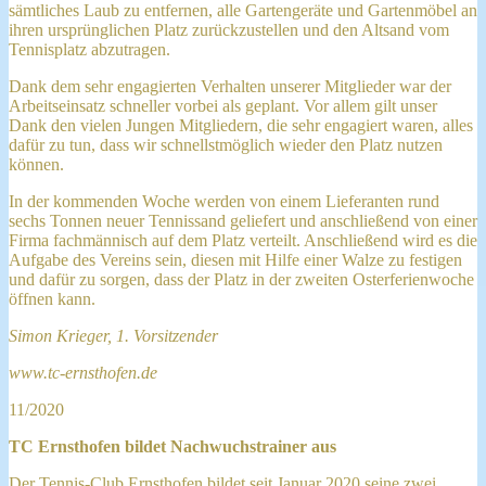
sämtliches Laub zu entfernen, alle Gartengeräte und Gartenmöbel an
ihren ursprünglichen Platz zurückzustellen und den Altsand vom
Tennisplatz abzutragen.
Dank dem sehr engagierten Verhalten unserer Mitglieder war der
Arbeitseinsatz schneller vorbei als geplant. Vor allem gilt unser
Dank den vielen Jungen Mitgliedern, die sehr engagiert waren, alles
dafür zu tun, dass wir schnellstmöglich wieder den Platz nutzen
können.
In der kommenden Woche werden von einem Lieferanten rund
sechs Tonnen neuer Tennissand geliefert und anschließend von einer
Firma fachmännisch auf dem Platz verteilt. Anschließend wird es die
Aufgabe des Vereins sein, diesen mit Hilfe einer Walze zu festigen
und dafür zu sorgen, dass der Platz in der zweiten Osterferienwoche
öffnen kann.
Simon Krieger, 1. Vorsitzender
www.tc-ernsthofen.de
11/2020
TC Ernsthofen bildet Nachwuchstrainer aus
Der Tennis-Club Ernsthofen bildet seit Januar 2020 seine zwei