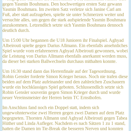
gegen Yasmin Bouhmara. Den hochwertigen ersten Satz gewann
Yasmin Bouhmara. Im zweiten Satz verletze sich Janine Carl am
Fuß, aber statt aufzugeben, spielte sie unter Schmerzen weiter und
versuchte alles, um gegen die stark aufspielende Yasmin Bouhmara
anzukommen. Letzendlich setzte sich Yasmin Bouhmara dennoch
deutlich durch.
Um 15:00 Uhr begannen die U18 Junioren ihr Finalspiel. Aghyad
Albeirouti spielte gegen Darius Allmann. Ein ebenfalls ansehnliches
Spiel wurde vom erfahreneren Aghyad Albeirouti gewonnen, wobei
die Leistung von Darius Allmann ebenfalls anerkannt werden muss,
da dieser bei starken Ballwechseln durchaus mithalten konnte.
Um 16:30 stand dann das Herrenfinale auf der Tagesordnung.
Robin Gensler forderte Simon Krieger heraus. Noch nie trafen diese
beiden auf dem Platz aufeinander und den zahlreichen Zuschauern
wurde ein hochklassiges Spiel geboten. Schlussendlich setzte sich
Robin Gensler souverän gegen Simon Krieger durch und wurde
neuer Vereinsmeister der Herren beim TC Ernsthofen.
Im Anschluss fand noch ein Doppel statt, indem sich
ungewohnterweise zwei Herren gegen zwei Damen auf dem Platz
begegneten. Thorsten Allmann und Aghyad Albeirouti gegen Tabea
Hüther und Linda Aufleger. Nachdem es nach Sätzen 1 zu 1 stand,
hatten die Damen im Tie-Break die besseren Nerven und konnten