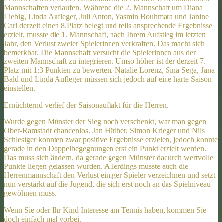
Mannschaften verlaufen. Während die 2. Mannschaft um Diana
Liebig, Linda Aufleger, Juli Anton, Yasmin Bouhmara und Janine
Carl derzeit einen 8.Platz belegt und teils ansprechende Ergebnisse
erzielt, musste die 1. Mannschaft, nach Ihrem Aufstieg im letzten
Jahr, den Verlust zweier Spielerinnen verkraften. Das macht sich
bemerkbar. Die Mannschaft versucht die Spielerinnen aus der
zweiten Mannschaft zu integrieren. Umso höher ist der derzeit 7.
Platz mit 1:3 Punkten zu bewerten. Natalie Lorenz, Sina Sega, Jana
Bald und Linda Aufleger müssen sich jedoch auf eine harte Saison
einstellen.
Ernüchternd verlief der Saisonauftakt für die Herren.
Wurde gegen Münster der Sieg noch verschenkt, war man gegen
Ober-Ramstadt chancenlos. Jan Hüther, Simon Krieger und Nils
Schlesiger konnten zwar positive Ergebnisse erzielen, jedoch konnte
gerade in den Doppelbegegnungen erst ein Punkt erzielt werden.
Das muss sich ändern, da gerade gegen Münster dadurch wertvolle
Punkte liegen gelassen wurden. Allerdings musste auch die
Herrenmannschaft den Verlust einiger Spieler verzeichnen und setzt
nun verstärkt auf die Jugend, die sich erst noch an das Spielniveau
gewöhnen muss.
Wenn Sie oder Ihr Kind Interesse am Tennis haben, kommen Sie
doch einfach mal vorbei.