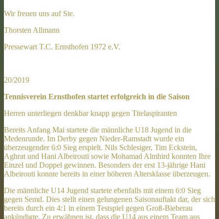
Wir freuen uns auf Sie.
Thorsten Allmann
Pressewart T.C. Ernsthofen 1972 e.V.
20/2019
Tennisverein Ernsthofen startet erfolgreich in die Saison
Herren unterliegen denkbar knapp gegen Titelaspiranten
Bereits Anfang Mai startete die männliche U18 Jugend in die
Medenrunde. Im Derby gegen Nieder-Ramstadt wurde ein
überzeugender 6:0 Sieg erspielt. Nils Schlesiger, Tim Eckstein,
Aghrat und Hani Albeirouti sowie Mohamad Almhird konnten Ihre
Einzel und Doppel gewinnen. Besonders der erst 13-jährige Hani
Albeirouti konnte bereits in einer höheren Altersklasse überzeugen.
Die männliche U14 Jugend startete ebenfalls mit einem 6:0 Sieg
gegen Semd. Dies stellt einen gelungenen Saisonauftakt dar, der sich
bereits durch ein 4:1 in einem Testspiel gegen Groß-Bieberau
ankündigte. Zu erwähnen ist, dass die U14 aus einem Team aus