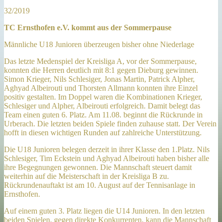
32/2019
TC Ernsthofen e.V. kommt aus der Sommerpause
Männliche U18 Junioren überzeugen bisher ohne Niederlage
Das letzte Medenspiel der Kreisliga A, vor der Sommerpause,
konnten die Herren deutlich mit 8:1 gegen Dieburg gewinnen.
Simon Krieger, Nils Schlesiger, Jonas Martin, Patrick Alpher,
Aghyad Albeirouti und Thorsten Allmann konnten ihre Einzel
positiv gestalten. Im Doppel waren die Kombinationen Krieger,
Schlesiger und Alpher, Albeirouti erfolgreich. Damit belegt das
Team einen guten 6. Platz. Am 11.08. beginnt die Rückrunde in
Urberach. Die letzten beiden Spiele finden zuhause statt. Der Verein
hofft in diesen wichtigen Runden auf zahlreiche Unterstützung.
Die U18 Junioren belegen derzeit in ihrer Klasse den 1.Platz. Nils
Schlesiger, Tim Eckstein und Aghyad Albeirouti haben bisher alle
ihre Begegnungen gewonnen. Die Mannschaft steuert damit
weiterhin auf die Meisterschaft in der Kreisliga B zu.
Rückrundenauftakt ist am 10. August auf der Tennisanlage in
Ernsthofen.
Auf einem guten 3. Platz liegen die U14 Junioren. In den letzten
beiden Spielen, gegen direkte Konkurrenten, kann die Mannschaft