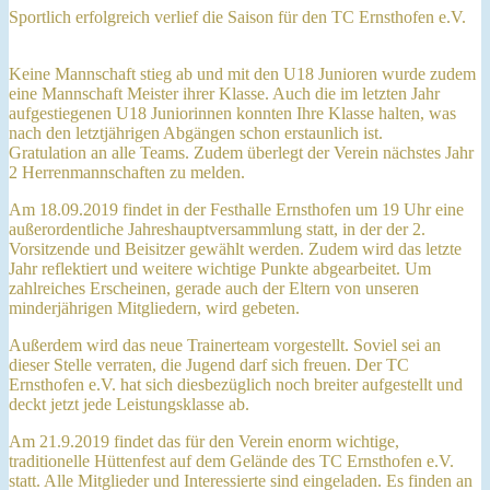
Sportlich erfolgreich verlief die Saison für den TC Ernsthofen e.V.
Keine Mannschaft stieg ab und mit den U18 Junioren wurde zudem
eine Mannschaft Meister ihrer Klasse. Auch die im letzten Jahr
aufgestiegenen U18 Juniorinnen konnten Ihre Klasse halten, was
nach den letztjährigen Abgängen schon erstaunlich ist.
Gratulation an alle Teams. Zudem überlegt der Verein nächstes Jahr
2 Herrenmannschaften zu melden.
Am 18.09.2019 findet in der Festhalle Ernsthofen um 19 Uhr eine
außerordentliche Jahreshauptversammlung statt, in der der 2.
Vorsitzende und Beisitzer gewählt werden. Zudem wird das letzte
Jahr reflektiert und weitere wichtige Punkte abgearbeitet. Um
zahlreiches Erscheinen, gerade auch der Eltern von unseren
minderjährigen Mitgliedern, wird gebeten.
Außerdem wird das neue Trainerteam vorgestellt. Soviel sei an
dieser Stelle verraten, die Jugend darf sich freuen. Der TC
Ernsthofen e.V. hat sich diesbezüglich noch breiter aufgestellt und
deckt jetzt jede Leistungsklasse ab.
Am 21.9.2019 findet das für den Verein enorm wichtige,
traditionelle Hüttenfest auf dem Gelände des TC Ernsthofen e.V.
statt. Alle Mitglieder und Interessierte sind eingeladen. Es finden an