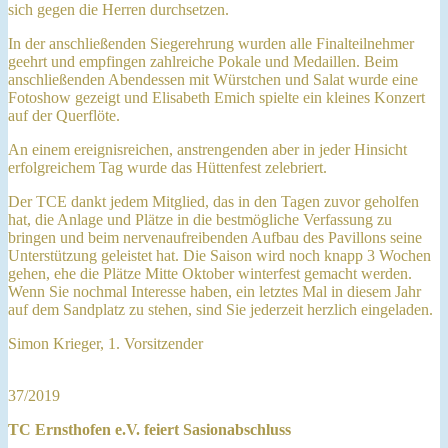
sich gegen die Herren durchsetzen.
In der anschließenden Siegerehrung wurden alle Finalteilnehmer
geehrt und empfingen zahlreiche Pokale und Medaillen. Beim
anschließenden Abendessen mit Würstchen und Salat wurde eine
Fotoshow gezeigt und Elisabeth Emich spielte ein kleines Konzert
auf der Querflöte.
An einem ereignisreichen, anstrengenden aber in jeder Hinsicht
erfolgreichem Tag wurde das Hüttenfest zelebriert.
Der TCE dankt jedem Mitglied, das in den Tagen zuvor geholfen
hat, die Anlage und Plätze in die bestmögliche Verfassung zu
bringen und beim nervenaufreibenden Aufbau des Pavillons seine
Unterstützung geleistet hat. Die Saison wird noch knapp 3 Wochen
gehen, ehe die Plätze Mitte Oktober winterfest gemacht werden.
Wenn Sie nochmal Interesse haben, ein letztes Mal in diesem Jahr
auf dem Sandplatz zu stehen, sind Sie jederzeit herzlich eingeladen.
Simon Krieger, 1. Vorsitzender
37/2019
TC Ernsthofen e.V. feiert Sasionabschluss