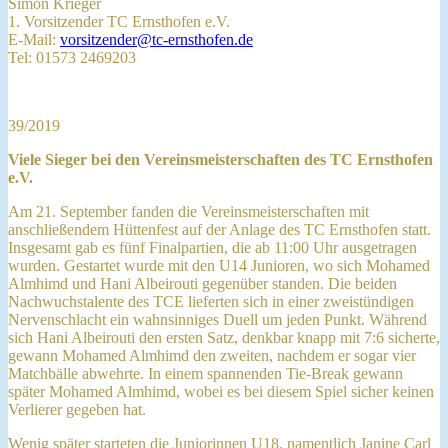
Simon Krieger
1. Vorsitzender TC Ernsthofen e.V.
E-Mail:
vorsitzender@tc-ernsthofen.de
Tel: 01573 2469203
39/2019
Viele Sieger bei den Vereinsmeisterschaften des TC Ernsthofen
e.V.
Am 21. September fanden die Vereinsmeisterschaften mit
anschließendem Hüttenfest auf der Anlage des TC Ernsthofen statt.
Insgesamt gab es fünf Finalpartien, die ab 11:00 Uhr ausgetragen
wurden. Gestartet wurde mit den U14 Junioren, wo sich Mohamed
Almhimd und Hani Albeirouti gegenüber standen. Die beiden
Nachwuchstalente des TCE lieferten sich in einer zweistündigen
Nervenschlacht ein wahnsinniges Duell um jeden Punkt. Während
sich Hani Albeirouti den ersten Satz, denkbar knapp mit 7:6 sicherte,
gewann Mohamed Almhimd den zweiten, nachdem er sogar vier
Matchbälle abwehrte. In einem spannenden Tie-Break gewann
später Mohamed Almhimd, wobei es bei diesem Spiel sicher keinen
Verlierer gegeben hat.
Wenig später starteten die Juniorinnen U18, namentlich Janine Carl