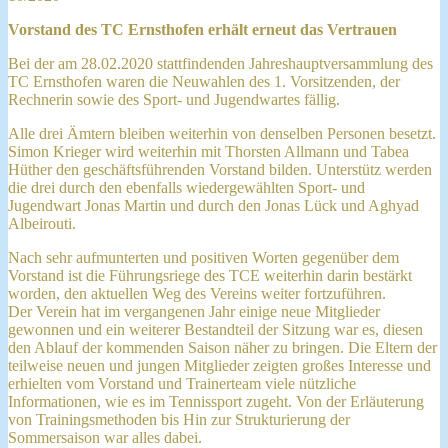
Vorstand des TC Ernsthofen erhält erneut das Vertrauen
Bei der am 28.02.2020 stattfindenden Jahreshauptversammlung des
TC Ernsthofen waren die Neuwahlen des 1. Vorsitzenden, der
Rechnerin sowie des Sport- und Jugendwartes fällig.
Alle drei Ämtern bleiben weiterhin von denselben Personen besetzt.
Simon Krieger wird weiterhin mit Thorsten Allmann und Tabea
Hüther den geschäftsführenden Vorstand bilden. Unterstütz werden
die drei durch den ebenfalls wiedergewählten Sport- und
Jugendwart Jonas Martin und durch den Jonas Lück und Aghyad
Albeirouti.
Nach sehr aufmunterten und positiven Worten gegenüber dem
Vorstand ist die Führungsriege des TCE weiterhin darin bestärkt
worden, den aktuellen Weg des Vereins weiter fortzuführen.
Der Verein hat im vergangenen Jahr einige neue Mitglieder
gewonnen und ein weiterer Bestandteil der Sitzung war es, diesen
den Ablauf der kommenden Saison näher zu bringen. Die Eltern der
teilweise neuen und jungen Mitglieder zeigten großes Interesse und
erhielten vom Vorstand und Trainerteam viele nützliche
Informationen, wie es im Tennissport zugeht. Von der Erläuterung
von Trainingsmethoden bis Hin zur Strukturierung der
Sommersaison war alles dabei.