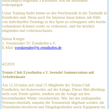
zurücklegen) insgesamt 3 Kilometer, was die Bestmarke
widerspiegelt.
Unser Training findet immer an den Wochenende in der Turnhalle in
Ernsthofen statt. Wenn auch Sie Interesse daran haben, mit Hilfe
von individuellen Trainings in den Sport zu schnuppern oder bereits
vorhandenes Können weiter zu verbessern, sind Sie herzlich
eingeladen mal vorbeizuschauen.
Simon Krieger
1. Vorsitzender TC Ernsthofen e.V.
E-Mail:
vorsitzender@tc-ernsthofen.de
42/2019
Tennis-Club Ernsthofen e.V. beendet Sommersaison mit
Arbeitseinsatz
Am 12.10 trafen sich rund 15 Mitglieder des Tennis-Club
Ernsthofen, bei Kaiserwetter, auf der Anlage. Dieses Mal allerdings
nicht zum Tennis spielen, sondern um die Anlage auf den
bevorstehenden Winter vorzubereiten. Wie, bei den umliegenden
Vereinen ebenfalls, mussten die Tennisnetzte abgebaut werden, die
Tennislinien beschwert und Sitzgelegenheiten sowie Equipment ins