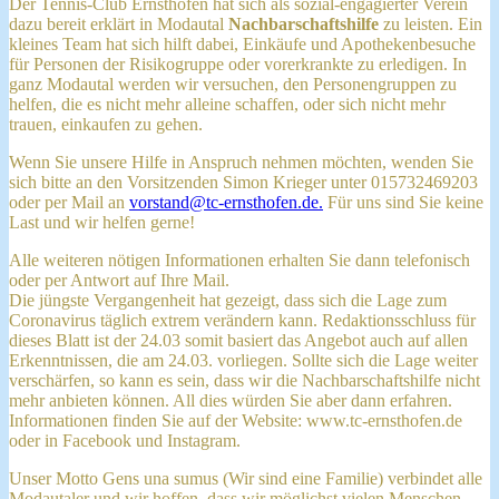
Der Tennis-Club Ernsthofen hat sich als sozial-engagierter Verein
dazu bereit erklärt in Modautal
Nachbarschaftshilfe
zu leisten. Ein
kleines Team hat sich hilft dabei, Einkäufe und Apothekenbesuche
für Personen der Risikogruppe oder vorerkrankte zu erledigen. In
ganz Modautal werden wir versuchen, den Personengruppen zu
helfen, die es nicht mehr alleine schaffen, oder sich nicht mehr
trauen, einkaufen zu gehen.
Wenn Sie unsere Hilfe in Anspruch nehmen möchten, wenden Sie
sich bitte an den Vorsitzenden Simon Krieger unter 015732469203
oder per Mail an
vorstand@tc-ernsthofen.de
.
Für uns sind Sie keine
Last und wir helfen gerne!
Alle weiteren nötigen Informationen erhalten Sie dann telefonisch
oder per Antwort auf Ihre Mail.
Die jüngste Vergangenheit hat gezeigt, dass sich die Lage zum
Coronavirus täglich extrem verändern kann. Redaktionsschluss für
dieses Blatt ist der 24.03 somit basiert das Angebot auch auf allen
Erkenntnissen, die am 24.03. vorliegen. Sollte sich die Lage weiter
verschärfen, so kann es sein, dass wir die Nachbarschaftshilfe nicht
mehr anbieten können. All dies würden Sie aber dann erfahren.
Informationen finden Sie auf der Website: www.tc-ernsthofen.de
oder in Facebook und Instagram.
Unser Motto Gens una sumus (Wir sind eine Familie) verbindet alle
Modautaler und wir hoffen, dass wir möglichst vielen Menschen