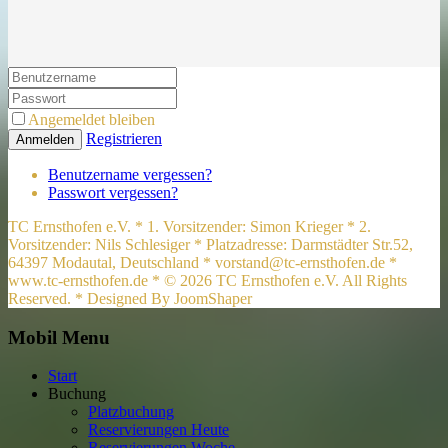
Angemeldet bleiben
Registrieren
Anmelden
Benutzername vergessen?
Passwort vergessen?
TC Ernsthofen e.V. * 1. Vorsitzender: Simon Krieger * 2.
Vorsitzender: Nils Schlesiger * Platzadresse: Darmstädter Str.52,
64397 Modautal, Deutschland * vorstand@tc-ernsthofen.de *
www.tc-ernsthofen.de * © 2026 TC Ernsthofen e.V. All Rights
Reserved. * Designed By JoomShaper
Mobil Menu
Start
Buchung
Platzbuchung
Reservierungen Heute
Reservierungen Woche