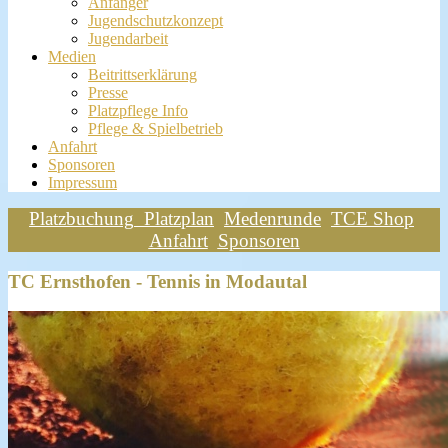
Anfänger
Jugendschutzkonzept
Jugendarbeit
Medien
Beitrittserklärung
Presse
Platzpflege Info
Pflege & Spielbetrieb
Anfahrt
Sponsoren
Impressum
Platzbuchung
Platzplan
Medenrunde
TCE Shop
Anfahrt
Sponsoren
TC Ernsthofen - Tennis in Modautal