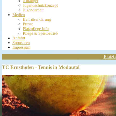
Anfänger
Jugendschutzkonzept
Jugendarbeit
Medien
Beitrittserklärung
Presse
Platzpflege Info
Pflege & Spielbetrieb
Anfahrt
Sponsoren
Impressum
Platz
TC Ernsthofen - Tennis in Modautal