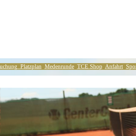
buchung
Platzplan
Medenrunde
TCE Shop
Anfahrt
Spo