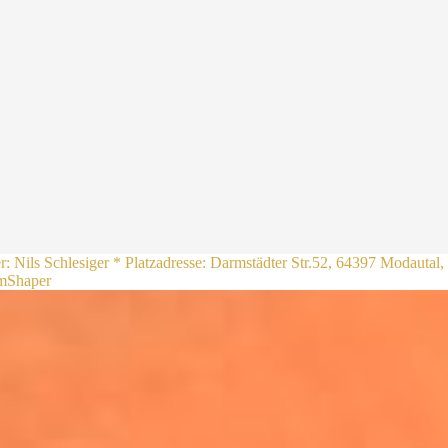
er: Nils Schlesiger * Platzadresse: Darmstädter Str.52, 64397 Modauta
omShaper