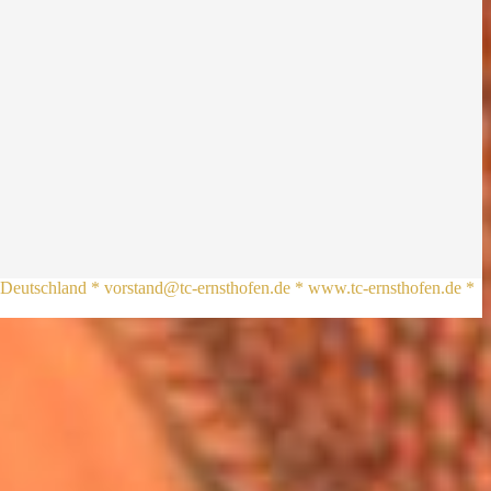
l, Deutschland * vorstand@tc-ernsthofen.de * www.tc-ernsthofen.de *