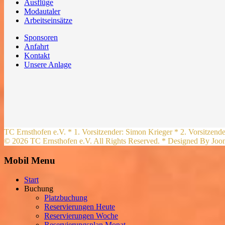
Ausflüge
Modautaler
Arbeitseinsätze
Sponsoren
Anfahrt
Kontakt
Unsere Anlage
TC Ernsthofen e.V. * 1. Vorsitzender: Simon Krieger * 2. Vorsitzend
© 2026 TC Ernsthofen e.V. All Rights Reserved. * Designed By Jo
Mobil Menu
Start
Buchung
Platzbuchung
Reservierungen Heute
Reservierungen Woche
Reservierungsplan Monat