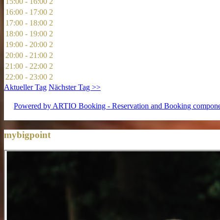
15:00 - 16:00
2
16:00 - 17:00
2
17:00 - 18:00
2
18:00 - 19:00
2
19:00 - 20:00
2
20:00 - 21:00
2
21:00 - 22:00
2
22:00 - 23:00
2
Aktueller Tag
Nächster Tag >>
Powered by ARTIO Booking - Reservation and Booking compone
mybigpoint