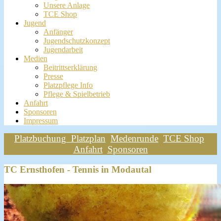
Unsere Anlage
TCE Shop
Jugend
Anfänger
Jugendschutzkonzept
Jugendarbeit
Medien
Beitrittserklärung
Presse
Platzpflege Info
Pflege & Spielbetrieb
Anfahrt
Sponsoren
Impressum
Platzbuchung
Platzplan
Medenrunde
TCE Shop
Anfahrt
Sponsoren
TC Ernsthofen - Tennis in Modautal