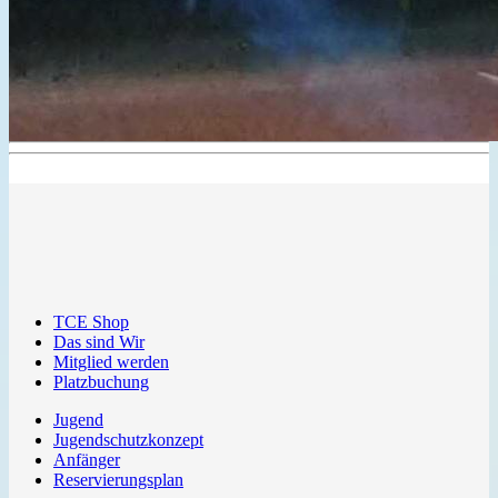
TCE Shop
Das sind Wir
Mitglied werden
Platzbuchung
Jugend
Jugendschutzkonzept
Anfänger
Reservierungsplan