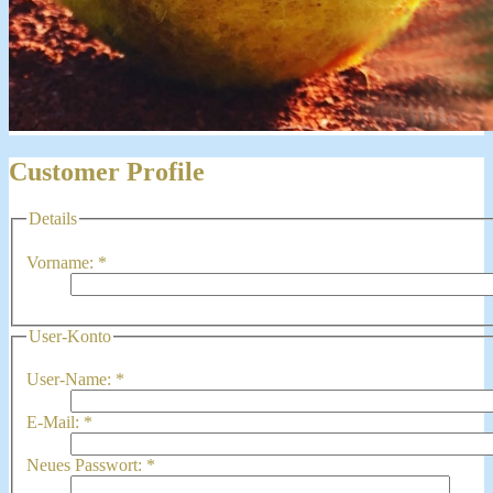
Customer Profile
Details
Vorname:
*
User-Konto
User-Name:
*
E-Mail:
*
Neues Passwort:
*