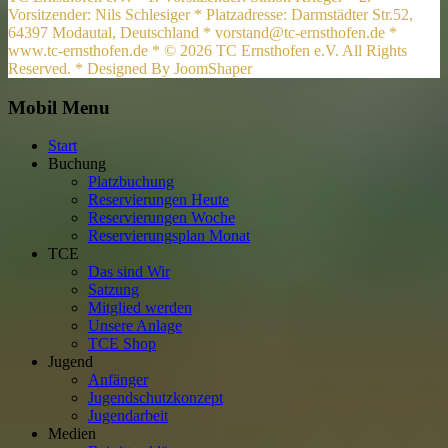
Vorsitzender: Nils Schlesiger * Platzadresse: Darmstädter Str.52,
64397 Modautal, Deutschland * vorstand@tc-ernsthofen.de *
www.tc-ernsthofen.de * © 2026 TC Ernsthofen e.V. All Rights
Reserved. * Designed By JoomShaper
Mobil Menu
Start
Buchung
Platzbuchung
Reservierungen Heute
Reservierungen Woche
Reservierungsplan Monat
TCE
Das sind Wir
Satzung
Mitglied werden
Unsere Anlage
TCE Shop
Jugend
Anfänger
Jugendschutzkonzept
Jugendarbeit
Medien