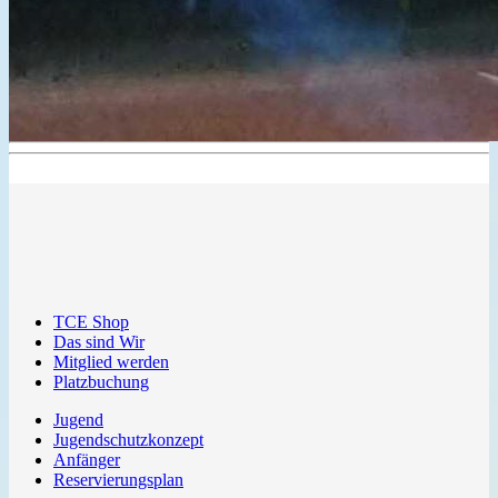
TCE Shop
Das sind Wir
Mitglied werden
Platzbuchung
Jugend
Jugendschutzkonzept
Anfänger
Reservierungsplan