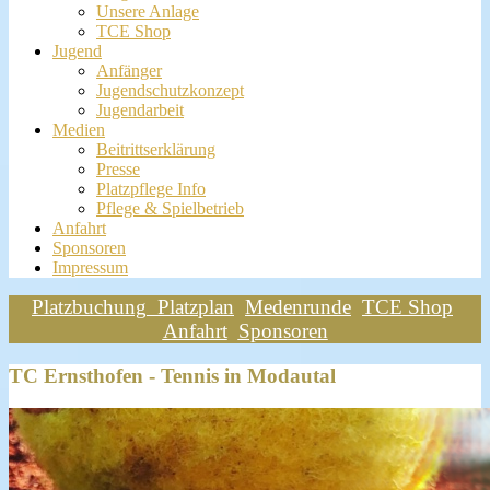
Unsere Anlage
TCE Shop
Jugend
Anfänger
Jugendschutzkonzept
Jugendarbeit
Medien
Beitrittserklärung
Presse
Platzpflege Info
Pflege & Spielbetrieb
Anfahrt
Sponsoren
Impressum
Platzbuchung
Platzplan
Medenrunde
TCE Shop
Anfahrt
Sponsoren
TC Ernsthofen - Tennis in Modautal